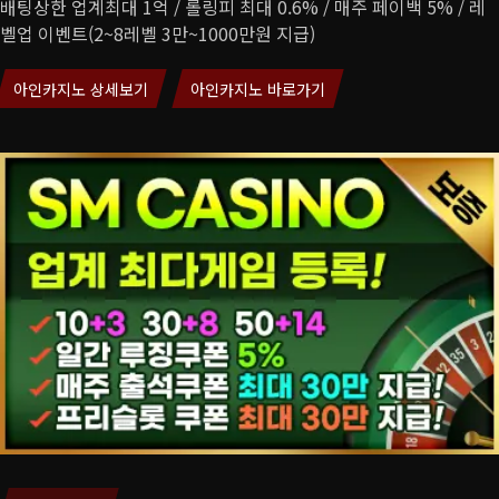
배팅상한 업계최대 1억 / 롤링피 최대 0.6% / 매주 페이백 5% / 레
벨업 이벤트(2~8레벨 3만~1000만원 지급)
아인카지노 상세보기
아인카지노 바로가기