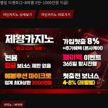
벨업 이벤트(2~8레벨 3만~1000만원 지급)
아인카지노 상세보기
아인카지노 바로가기
카지노 / 바카라