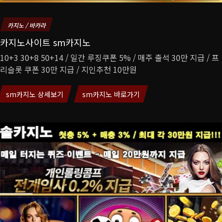
카지노 / 바카라
카지노사이트 sm카지노
10+3 30+8 50+14 / 일간 루징쿠폰 5% / 매주 출석 30만 지급 / 프
리슬롯 쿠폰 30만 지급 / 지인추천 10만원
sm카지노 상세보기
sm카지노 바로가기