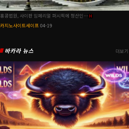
홍콩법원, 사이판 임페리얼 퍼시픽에 청산인…
H
카지노사이트세이프
04-19
바카라 뉴스
더보기