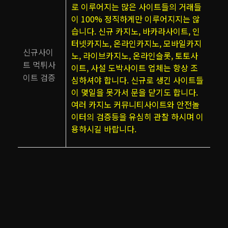
로 이루어지는 많은 사이트들의 거래들
이 100% 정직하게만 이루어지지는 않
습니다. 신규 카지노, 바카라사이트, 인
터넷카지노, 온라인카지노, 모바일카지
신규사이
노, 라이브카지노, 온라인슬롯, 토토사
트 먹튀사
이트, 사설 도박사이트 업체는 항상 조
이트 검증
심하셔야 합니다. 신규로 생긴 사이트들
이 몇일을 못가서 문을 닫기도 합니다.
여러 카지노 커뮤니티사이트와 안전놀
이터의 검증등을 유심히 관찰 하시며 이
용하시길 바랍니다.