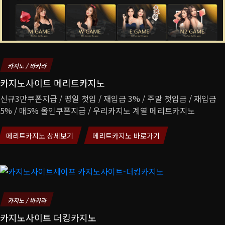
카지노 / 바카라
카지노사이트 메리트카지노
신규3만쿠폰지급 / 평일 첫입 / 재입금 3% / 주말 첫입금 / 재입금
5% / 매5% 올인쿠폰지급 / 우리카지노 계열 메리트카지노
메리트카지노 상세보기
메리트카지노 바로가기
카지노 / 바카라
카지노사이트 더킹카지노