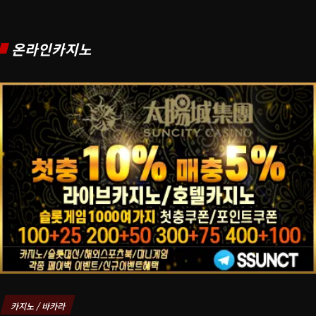
온라인카지노
카지노 / 바카라