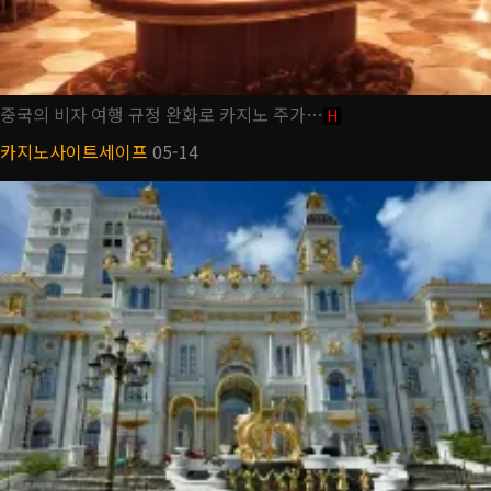
중국의 비자 여행 규정 완화로 카지노 주가…
H
카지노사이트세이프
05-14