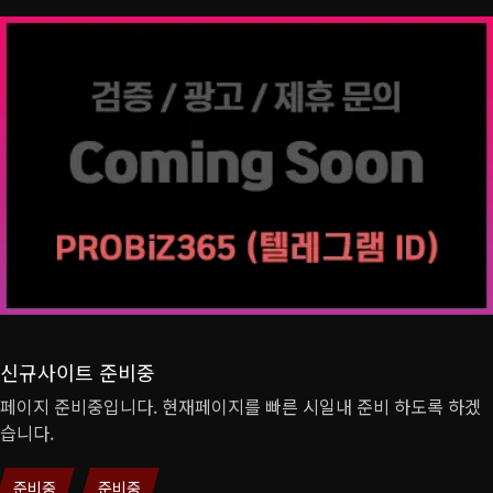
신규사이트 준비중
페이지 준비중입니다. 현재페이지를 빠른 시일내 준비 하도록 하겠
습니다.
준비중
준비중