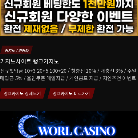
카지노 / 바카라
카지노사이트 랭크카지노
신규첫입금 10+3 20+5 100+20 / 첫충전 10% / 매충전 3% / 주말
매입금 5% / 올인쿠폰 매일지급 / 개인콤프 지급 / 지인추천 이벤트
랭크카지노 상세보기
랭크카지노 바로가기