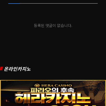
등록된 댓글이 없습니다.
온라인카지노