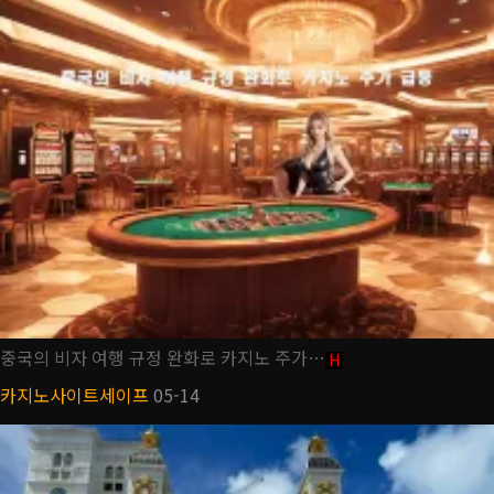
중국의 비자 여행 규정 완화로 카지노 주가…
H
카지노사이트세이프
05-14