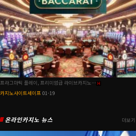
프라그마틱 플레이, 프리미엄급 라이브카지노…
H
카지노사이트세이프
01-19
온라인카지노 뉴스
더보기