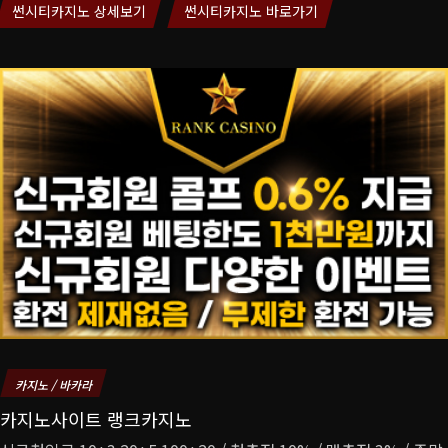
썬시티카지노 상세보기
썬시티카지노 바로가기
카지노 / 바카라
카지노사이트 랭크카지노