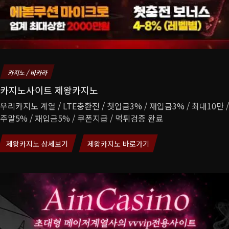
카지노 / 바카라
카지노사이트 제왕카지노
우리카지노 계열 / LTE충환전 / 첫입금3% / 재입금3% / 최대10만 /
주말5% / 재입금5% / 쿠폰지급 / 먹튀검증 완료
제왕카지노 상세보기
제왕카지노 바로가기