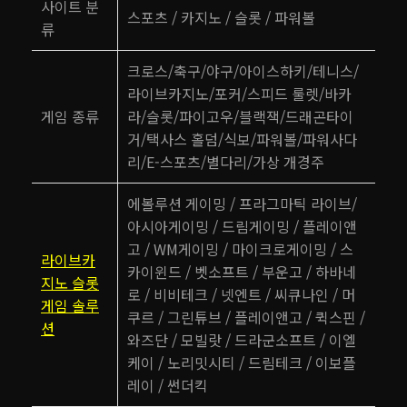
사이트 분
스포츠 / 카지노 / 슬롯 / 파워볼
류
크로스/축구/야구/아이스하키/테니스/
라이브카지노/포커/스피드 룰렛/바카
게임 종류
라/슬롯/파이고우/블랙잭/드래곤타이
거/택사스 홀덤/식보/파워볼/파워사다
리/E-스포츠/별다리/가상 개경주
에볼루션 게이밍 / 프라그마틱 라이브/
아시아게이밍 / 드림게이밍 / 플레이앤
고 / WM게이밍 / 마이크로게이밍 / 스
라이브카
카이윈드 / 벳소프트 / 부운고 / 하바네
지노 슬롯
로 / 비비테크 / 넷엔트 / 씨큐나인 / 머
게임 솔루
쿠르 / 그린튜브 / 플레이앤고 / 퀵스핀 /
션
와즈단 / 모빌랏 / 드라군소프트 / 이엘
케이 / 노리밋시티 / 드림테크 / 이보플
레이 / 썬더킥