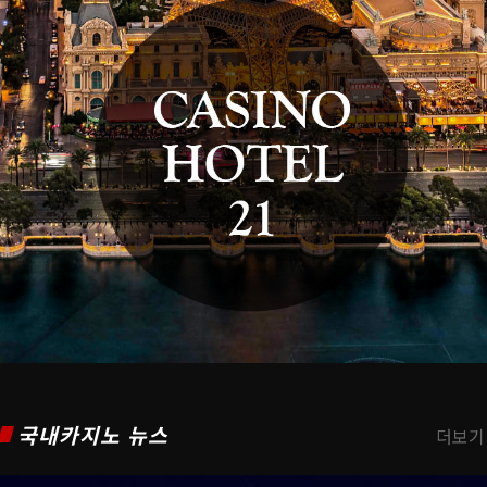
국내카지노 뉴스
더보기