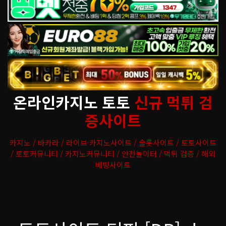
온라인카지노 토토
신규 먹튀 검
증사이트
카지노 / 바카라 / 라이브 카지노사이트 / 슬롯사이트 / 토토사이트
/ 토토커뮤니티 / 카지노커뮤니티 / 안전놀이터 / 먹튀 검증 / 해외
베팅사이트