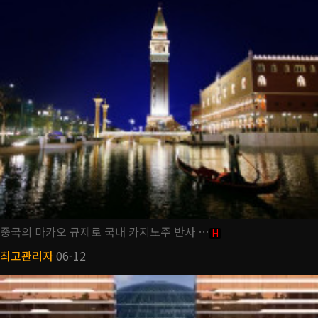
중국의 마카오 규제로 국내 카지노주 반사 …
H
최고관리자
06-12