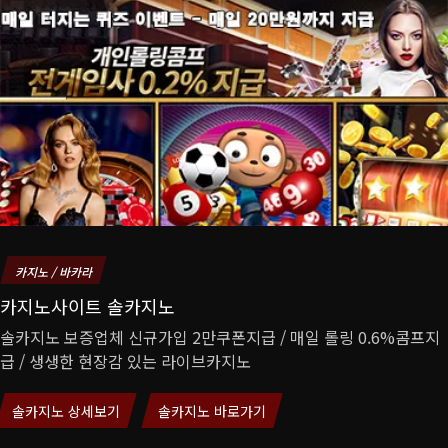
카지노 / 바카라
카지노사이트 솔카지노
솔카지노 보증업체 신규가입 2만쿠폰지급 / 매일 롤링 0.6%콤프지
급 / 생생한 현장감 있는 라이브카지노
솔카지노 상세보기
솔카지노 바로가기