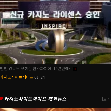
인천 영종도 모히건 인스파이어, 19년만에…
H
카지노사이트세이프
01-24
카지노사이트세이프 해외뉴스
더보기