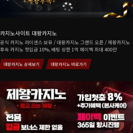
카지노사이트 대왕카지노
공식 카지노 라이센스 보유 / 대왕카지노 그랜드 오픈 / 제왕카지노
후속 카지노 첫입금 10%, 배팅 상한 1억 페이백 최대 400만
대왕카지노 상세보기
대왕카지노 바로가기