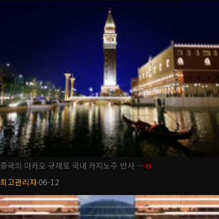
중국의 마카오 규제로 국내 카지노주 반사 …
H
최고관리자
06-12