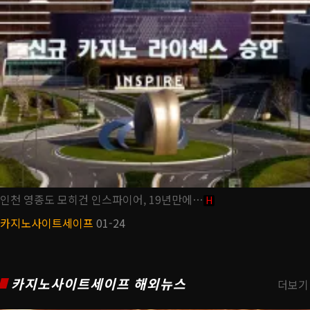
인천 영종도 모히건 인스파이어, 19년만에…
H
카지노사이트세이프
01-24
카지노사이트세이프 해외뉴스
더보기