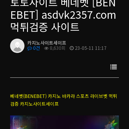
토토사이트 베네벳 [BEN
EBET] asdvk2357.com
먹튀검증 사이트
카지노사이트세이프
0건
8,630회
23-05-11 11:17
베네벳(BENEBET) 카지노 바카라 스포츠 라이브벳 먹튀
검증 카지노사이트세이프