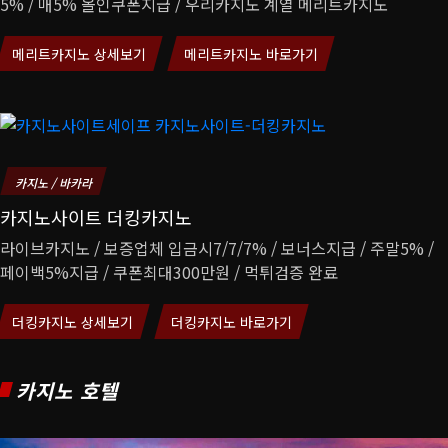
5% / 매5% 올인쿠폰지급 / 우리카지노 계열 메리트카지노
메리트카지노 상세보기
메리트카지노 바로가기
카지노 / 바카라
카지노사이트 더킹카지노
라이브카지노 / 보증업체 입금시7/7/7% / 보너스지급 / 주말5% /
페이백5%지급 / 쿠폰최대300만원 / 먹튀검증 완료
더킹카지노 상세보기
더킹카지노 바로가기
카지노 호텔