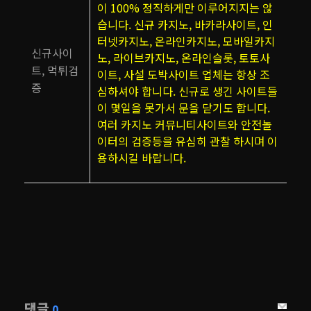
이 100% 정직하게만 이루어지지는 않
습니다. 신규 카지노, 바카라사이트, 인
터넷카지노, 온라인카지노, 모바일카지
신규사이
노, 라이브카지노, 온라인슬롯, 토토사
트, 먹튀검
이트, 사설 도박사이트 업체는 항상 조
증
심하셔야 합니다. 신규로 생긴 사이트들
이 몇일을 못가서 문을 닫기도 합니다.
여러 카지노 커뮤니티사이트와 안전놀
이터의 검증등을 유심히 관찰 하시며 이
용하시길 바랍니다.
댓글
0