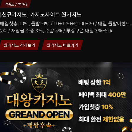
카지노 / 바카라
[신규카지노] 카지노사이트 월카지노
매일첫충 10%, 돌발10% / 10+3 20+5 100+20 / 매일 돌발이벤트
2회 / 재입금 주중 3%, 주말 5% / 루징쿠폰 매일 3%~5%
월카지노 상세보기
월카지노 바로가기