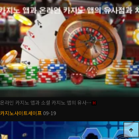
온라인 카지노 앱과 소셜 카지노 앱의 유사…
H
카지노사이트세이프
09-19