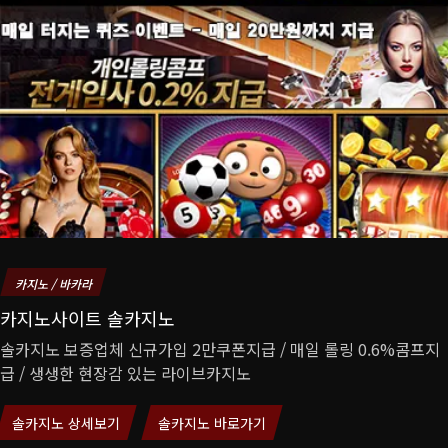
카지노 / 바카라
카지노사이트 솔카지노
솔카지노 보증업체 신규가입 2만쿠폰지급 / 매일 롤링 0.6%콤프지
급 / 생생한 현장감 있는 라이브카지노
솔카지노 상세보기
솔카지노 바로가기