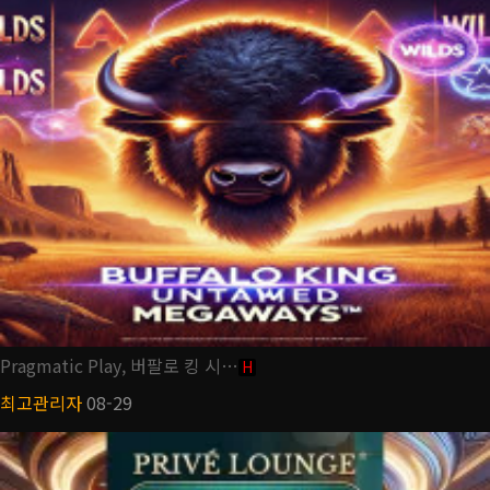
Pragmatic Play, 버팔로 킹 시…
H
최고관리자
08-29