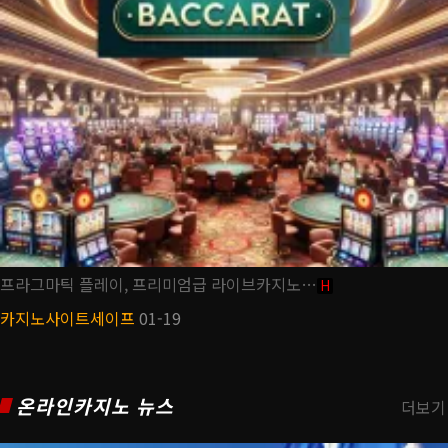
프라그마틱 플레이, 프리미엄급 라이브카지노…
H
카지노사이트세이프
01-19
온라인카지노 뉴스
더보기