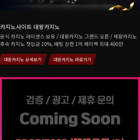
카지노사이트 대왕카지노
공식 카지노 라이센스 보유 / 대왕카지노 그랜드 오픈 / 제왕카지노
후속 카지노 첫입금 10%, 배팅 상한 1억 페이백 최대 400만
대왕카지노 상세보기
대왕카지노 바로가기