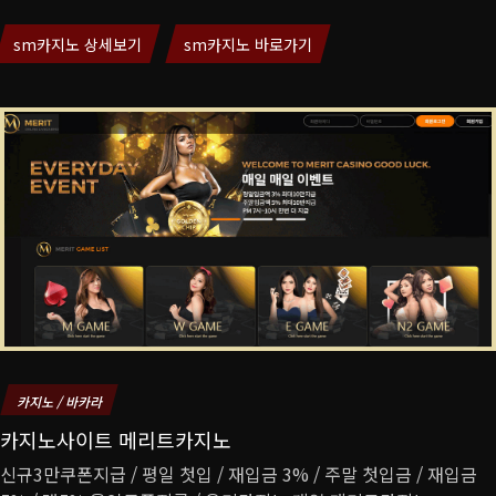
sm카지노 상세보기
sm카지노 바로가기
카지노 / 바카라
카지노사이트 메리트카지노
신규3만쿠폰지급 / 평일 첫입 / 재입금 3% / 주말 첫입금 / 재입금