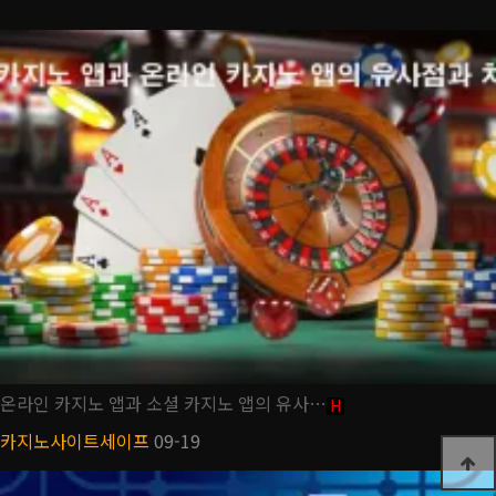
온라인 카지노 앱과 소셜 카지노 앱의 유사…
H
카지노사이트세이프
09-19