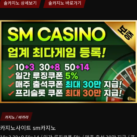
솔카지노 상세보기
솔카지노 바로가기
카지노 / 바카라
카지노사이트 sm카지노