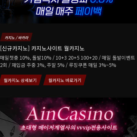
카지노 / 바카라
[신규카지노] 카지노사이트 월카지노
매일첫충 10%, 돌발10% / 10+3 20+5 100+20 / 매일 돌발이벤트
2회 / 재입금 주중 3%, 주말 5% / 루징쿠폰 매일 3%~5%
월카지노 상세보기
월카지노 바로가기