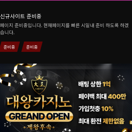
신규사이트 준비중
페이지 준비중입니다. 현재페이지를 빠른 시일내 준비 하도록 하겠
습니다.
준비중
준비중