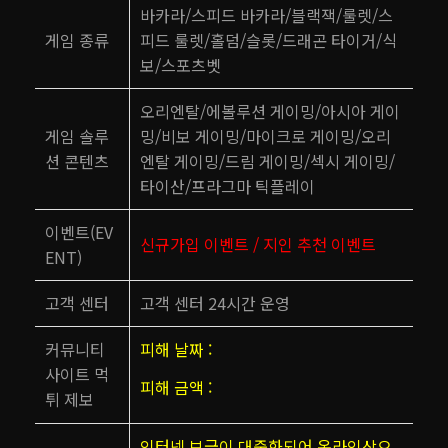
바카라/스피드 바카라/블랙잭/룰렛/스
게임 종류
피드 룰렛/홀덤/슬롯/드래곤 타이거/식
보/스포츠벳
오리엔탈/에볼루션 게이밍/아시아 게이
게임 솔루
밍/비보 게이밍/마이크로 게이밍/오리
션 콘텐츠
엔탈 게이밍/드림 게이밍/섹시 게이밍/
타이산/프라그마 틱플레이
이벤트(EV
신규가입 이벤트 / 지인 추천 이벤트
ENT)
고객 센터
고객 센터 24시간 운영
커뮤니티
피해 날짜 :
사이트 먹
피해 금액 :
튀 제보
인터넷 보급이 대중화되어 온라인상으