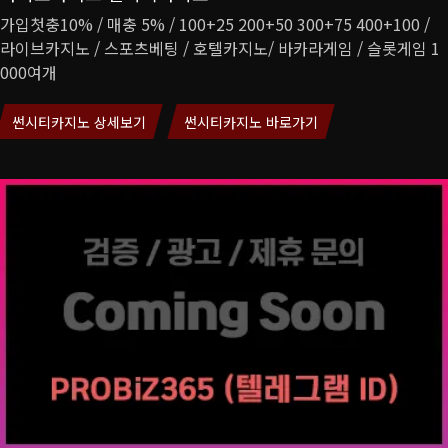
가입첫충10% / 매충 5% / 100+25 200+50 300+75 400+100 /
라이브카지노 / 스포츠베팅 / 호텔카지노/ 바카라게임 / 슬롯게임 1
000여개
썬시티카지노 상세보기
썬시티카지노 바로가기