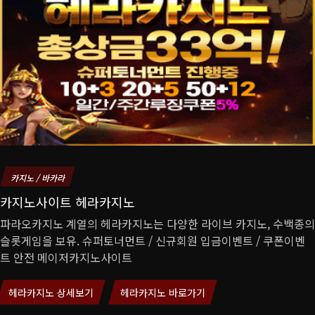
카지노 / 바카라
카지노사이트 헤라카지노
파라오카지노 계열의 헤라카지노는 다양한 라이브 카지노, 수백종의
슬롯게임을 보유. 슈퍼토너먼트 / 신규회원 입금이벤트 / 쿠폰이벤
트 안전 메이저카지노사이트
헤라카지노 상세보기
헤라카지노 바로가기