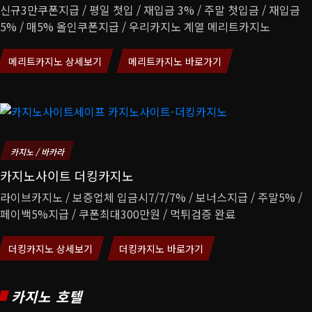
신규3만쿠폰지급 / 평일 첫입 / 재입금 3% / 주말 첫입금 / 재입금
5% / 매5% 올인쿠폰지급 / 우리카지노 계열 메리트카지노
메리트카지노 상세보기
메리트카지노 바로가기
카지노 / 바카라
카지노사이트 더킹카지노
라이브카지노 / 보증업체 입금시7/7/7% / 보너스지급 / 주말5% /
페이백5%지급 / 쿠폰최대300만원 / 먹튀검증 완료
더킹카지노 상세보기
더킹카지노 바로가기
카지노 호텔