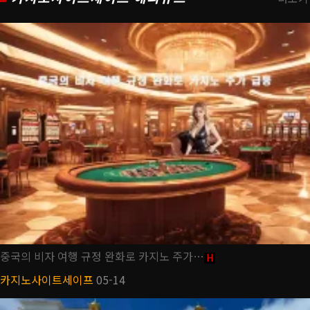
중국의 비자 여행 규정 완화로 카지노 주가…
H
카지노사이트세이프
05-14