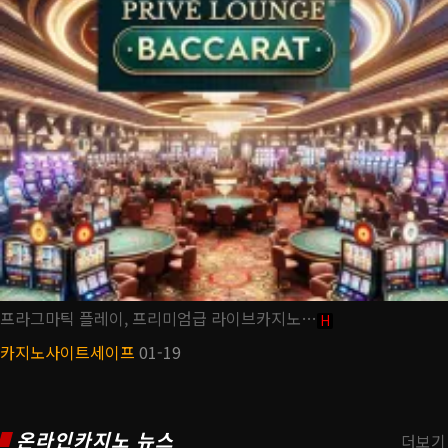
프라그마틱 플레이, 프리미엄급 라이브카지노…
H
카지노사이트세이프
01-19
온라인카지노 뉴스
더보기