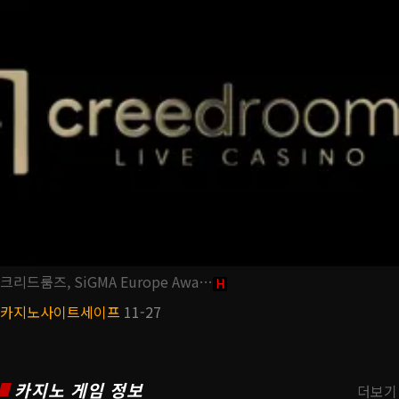
크리드룸즈, SiGMA Europe Awa…
H
카지노사이트세이프
11-27
카지노 게임 정보
더보기