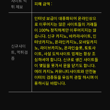
사이트 먹
피해 금액 :
튀 제보
인터넷 보급이 대중화되어 온라인상으
로 이루어지는 많은 사이트들의 거래들
이 100% 정직하게만 이루어지지는 않
습니다. 신규 카지노, 바카라사이트, 인
터넷카지노, 온라인카지노, 모바일카지
신규사이
노, 라이브카지노, 온라인슬롯, 토토사
트, 먹튀검
이트, 사설 도박사이트 업체는 항상 조
증
심하셔야 합니다. 신규로 생긴 사이트들
이 몇일을 못가서 문을 닫기도 합니다.
여러 카지노 커뮤니티사이트와 안전놀
이터의 검증등을 유심히 관찰 하시며 이
용하시길 바랍니다.