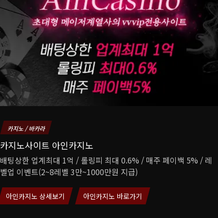
카지노 / 바카라
카지노사이트 아인카지노
배팅상한 업계최대 1억 / 롤링피 최대 0.6% / 매주 페이백 5% / 레
벨업 이벤트(2~8레벨 3만~1000만원 지급)
아인카지노 상세보기
아인카지노 바로가기