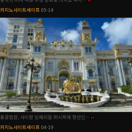
H
카지노사이트세이프
05-14
홍콩법원, 사이판 임페리얼 퍼시픽에 청산인…
H
카지노사이트세이프
04-19