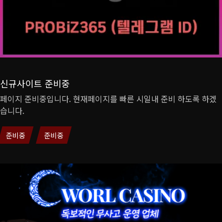
신규사이트 준비중
페이지 준비중입니다. 현재페이지를 빠른 시일내 준비 하도록 하겠
습니다.
준비중
준비중