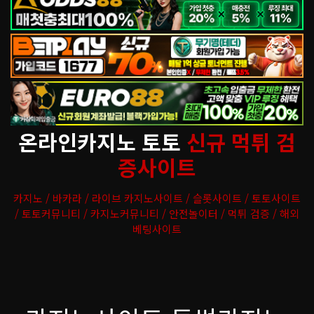
온라인카지노 토토
신규 먹튀 검
증사이트
카지노 / 바카라 / 라이브 카지노사이트 / 슬롯사이트 / 토토사이트
/ 토토커뮤니티 / 카지노커뮤니티 / 안전놀이터 / 먹튀 검증 / 해외
베팅사이트