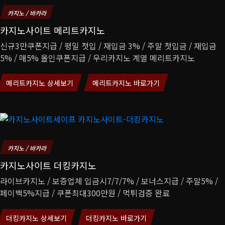
카지노 / 바카라
카지노사이트 메리트카지노
신규3만쿠폰지급 / 평일 첫입 / 재입금 3% / 주말 첫입금 / 재입금
5% / 매5% 올인쿠폰지급 / 우리카지노 계열 메리트카지노
메리트카지노 상세보기
메리트카지노 바로가기
카지노 / 바카라
카지노사이트 더킹카지노
라이브카지노 / 보증업체 입금시7/7/7% / 보너스지급 / 주말5% /
페이백5%지급 / 쿠폰최대300만원 / 먹튀검증 완료
더킹카지노 상세보기
더킹카지노 바로가기