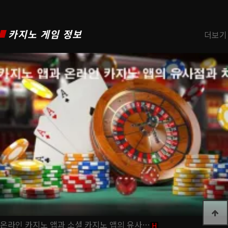
카지노 게임 정보
더보기
온라인 카지노 앱과 소셜 카지노 앱의 유사…
H