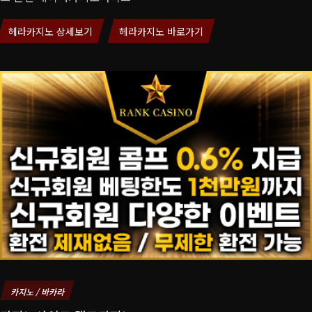
헤라카지노 상세보기
헤라카지노 바로가기
카지노 / 바카라