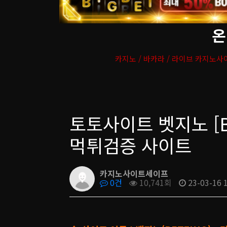
온
카지노 / 바카라 / 라이브 카지노사
토토사이트 벳지노 [BET
먹튀검증 사이트
카지노사이트세이프
0건
10,741회
23-03-16 