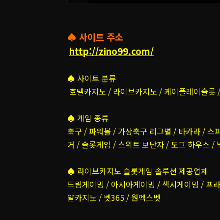
♠ 사이트 주소
http://zino99.com/
♠ 사이트 분류
호텔카지노 / 라이브카지노 / 케이플레이슬롯 /
♠ 게임 종류
축구 / 파워볼 / 가상축구 리그별 / 바카라 / 스
거 / 슬롯게임 / 스위트 보난자 / 도그 하우스 /
♠ 라이브카지노 슬롯게임 솔루션 제공업체
드림게이밍 / 아시아게이밍 / 섹시게이밍 / 프라
얄카지노 / 벳365 / 원엑스벳