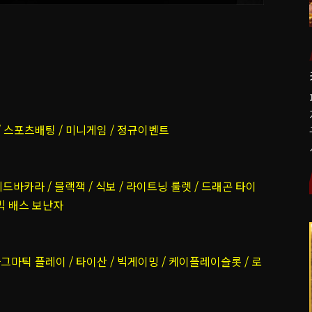
 스포츠배팅 / 미니게임 / 정규이벤트
피드바카라 / 블랙잭 / 식보 / 라이트닝 룰렛 / 드래곤 타이
 빅 배스 보난자
그마틱 플레이 / 타이산 / 빅게이밍 / 케이플레이슬롯 / 로