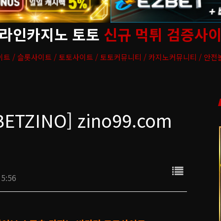
라인카지노 토토
신규 먹튀 검증사
이트 / 슬롯사이트 / 토토사이트 / 토토커뮤니티 / 카지노커뮤니티 / 안전
ZINO] zino99.com
15:56