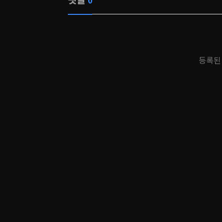
0
등록된