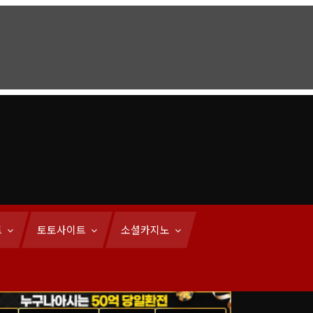
트
토토사이트
소셜카지노