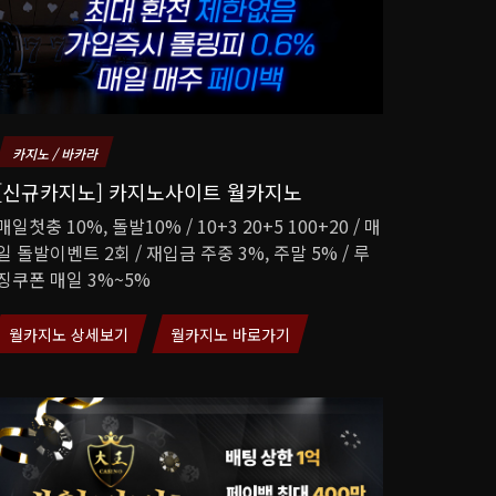
카지노 / 바카라
[신규카지노] 카지노사이트 월카지노
매일첫충 10%, 돌발10% / 10+3 20+5 100+20 / 매
일 돌발이벤트 2회 / 재입금 주중 3%, 주말 5% / 루
징쿠폰 매일 3%~5%
월카지노 상세보기
월카지노 바로가기