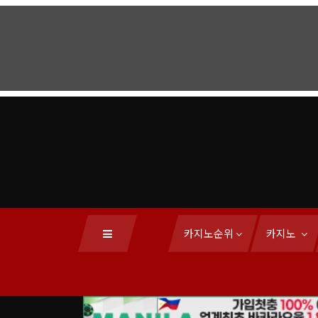
카지노순위
카지노