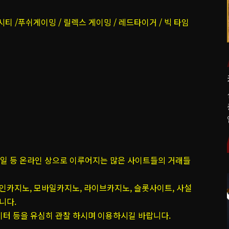
티 /푸쉬게이밍 / 릴렉스 게이밍 / 레드타이거 / 빅 타임
바일 등 온라인 상으로 이루어지는 많은 사이트들의 거래들
인카지노, 모바일카지노, 라이브카지노, 슬롯사이트, 사설
니다.
이터 등을 유심히 관찰 하시며 이용하시길 바랍니다.