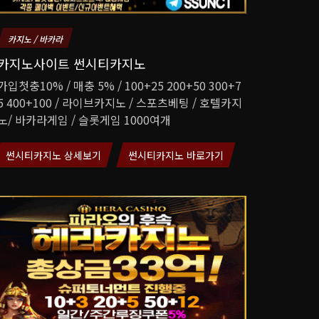
카지노 / 바카라
카지노사이트 썬시티카지노
가입첫충10% / 매충 5% / 100+25 200+50 300+7
5 400+100 / 라이브카지노 / 스포츠베팅 / 호텔카지
노/ 바카라게임 / 슬롯게임 1000여개
썬시티카지노 상세보기
썬시티카지노 바로가기