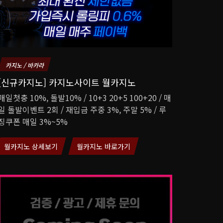
카지노 / 바카라
[신규카지노] 카지노사이트 월카지노
매일첫충 10%, 돌발10% / 10+3 20+5 100+20 / 매
일 돌발이벤트 2회 / 재입금 주중 3%, 주말 5% / 루
징쿠폰 매일 3%~5%
월카지노 상세보기
월카지노 바로가기