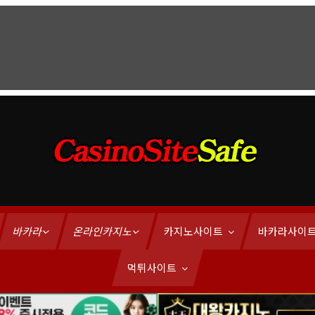
바카라
온라인카지노
카지노사이트
바카라사이
먹튀사이트