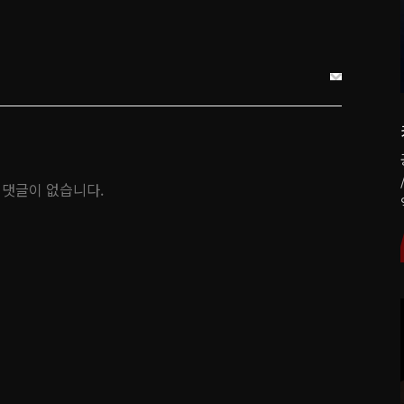
 댓글이 없습니다.