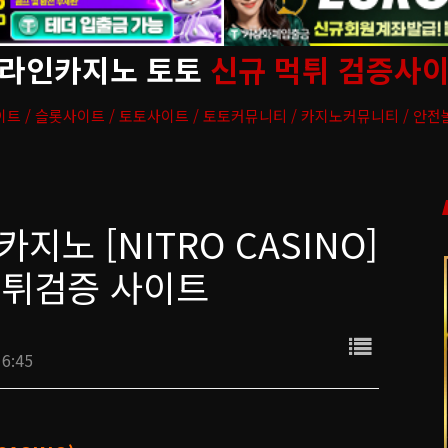
라인카지노 토토
신규 먹튀 검증사
이트 / 슬롯사이트 / 토토사이트 / 토토커뮤니티 / 카지노커뮤니티 / 안전
노 [NITRO CASINO]
m 먹튀검증 사이트
16:45