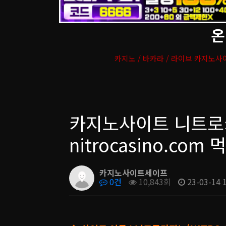
온
카지노 / 바카라 / 라이브 카지노사
카지노사이트 니트로카지
nitrocasino.co
카지노사이트세이프
0건
10,843회
23-03-14 