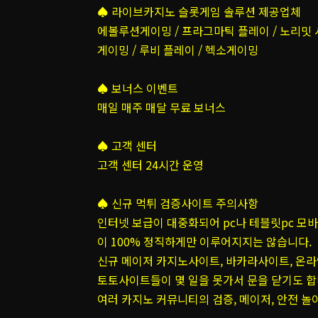
♠ 라이브카지노 슬롯게임 솔루션 제공업체
에볼루션게이밍 / 프라그마틱 플레이 / 노리밋 시
게이밍 / 루비 플레이 / 헥소게이밍
♠ 보너스 이벤트
매일 매주 매달 무료 보너스
♠ 고객 센터
고객 센터 24시간 운영
♠ 신규 먹튀 검증사이트 주의사항
인터넷 보급이 대중화되어 pc나 테블릿pc 모
이 100% 정직하게만 이루어지지는 않습니다.
신규 메이저 카지노사이트, 바카라사이트, 온라
토토사이트들이 몇 일을 못가서 문을 닫기도 합
여러 카지노 커뮤니티의 검증, 메이저, 안전 놀