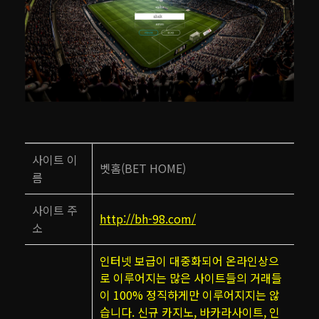
사이트 이
벳홈(BET HOME)
름
사이트 주
http://bh-98.com/
소
인터넷 보급이 대중화되어 온라인상으
로 이루어지는 많은 사이트들의 거래들
이 100% 정직하게만 이루어지지는 않
습니다. 신규 카지노, 바카라사이트, 인