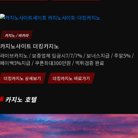
카지노 / 바카라
카지노사이트 더킹카지노
라이브카지노 / 보증업체 입금시7/7/7% / 보너스지급 / 주말5% /
페이백5%지급 / 쿠폰최대300만원 / 먹튀검증 완료
더킹카지노 상세보기
더킹카지노 바로가기
카지노 호텔