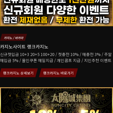
카지노 / 바카라
카지노사이트 랭크카지노
신규첫입금 10+3 20+5 100+20 / 첫충전 10% / 매충전 3% / 주말
매입금 5% / 올인쿠폰 매일지급 / 개인콤프 지급 / 지인추천 이벤트
랭크카지노 상세보기
랭크카지노 바로가기