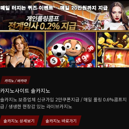
카지노 / 바카라
카지노사이트 솔카지노
솔카지노 보증업체 신규가입 2만쿠폰지급 / 매일 롤링 0.6%콤프지
급 / 생생한 현장감 있는 라이브카지노
솔카지노 상세보기
솔카지노 바로가기