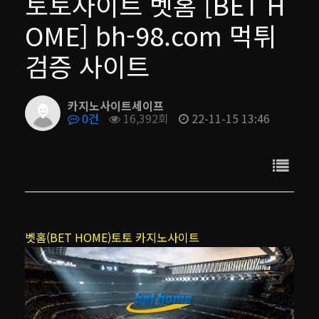
토토사이트 벳홈 [BET H
OME] bh-98.com 먹튀
검증 사이트
카지노사이트세이프
0건
16,392회
22-11-15 13:46
벳홈(BET HOME)토토 카지노사이트