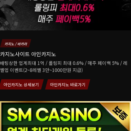
카지노 / 바카라
카지노사이트 아인카지노
배팅상한 업계최대 1억 / 롤링피 최대 0.6% / 매주 페이백 5% / 레
벨업 이벤트(2~8레벨 3만~1000만원 지급)
아인카지노 상세보기
아인카지노 바로가기