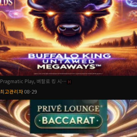
Pragmatic Play, 버팔로 킹 시…
H
최고관리자
08-29