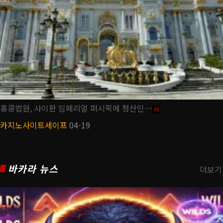
홍콩법원, 사이판 임페리얼 퍼시픽에 청산인…
H
카지노사이트세이프
04-19
바카라 뉴스
더보기