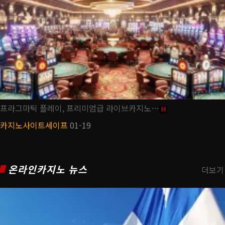
프라그마틱 플레이, 프리미엄급 라이브카지노…
H
카지노사이트세이프
01-19
온라인카지노 뉴스
더보기