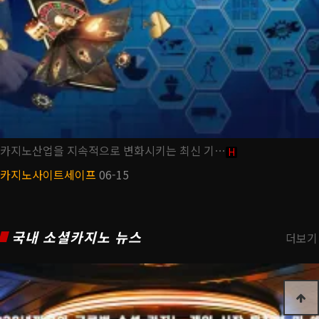
카지노산업을 지속적으로 변화시키는 최신 기…
H
카지노사이트세이프
06-15
국내 소셜카지노 뉴스
더보기