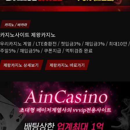
카지노 / 바카라
카지노사이트 제왕카지노
우리카지노 계열 / LTE충환전 / 첫입금3% / 재입금3% / 최대10만 /
주말5% / 재입금5% / 쿠폰지급 / 먹튀검증 완료
제왕카지노 상세보기
제왕카지노 바로가기