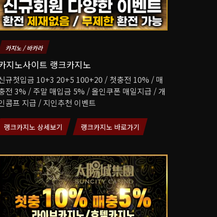
카지노 / 바카라
카지노사이트 랭크카지노
신규첫입금 10+3 20+5 100+20 / 첫충전 10% / 매
충전 3% / 주말 매입금 5% / 올인쿠폰 매일지급 / 개
인콤프 지급 / 지인추천 이벤트
랭크카지노 상세보기
랭크카지노 바로가기