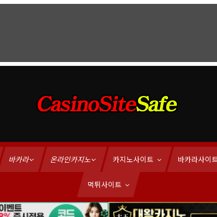
바카라
온라인카지노
카지노사이트
바카라사이
먹튀사이트