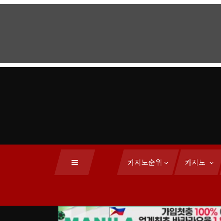
카지노순위
카지노