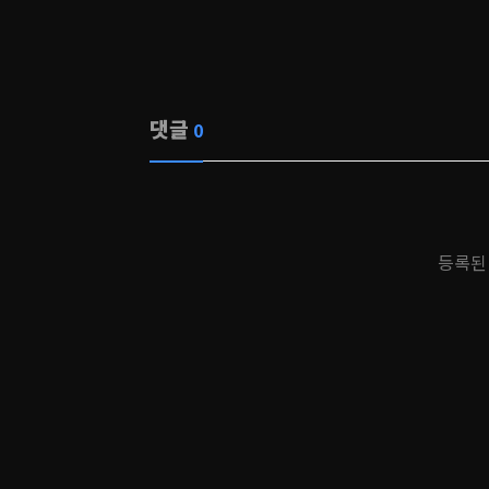
댓글
0
등록된