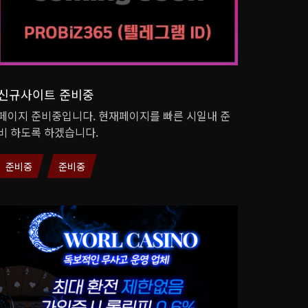
신규사이트 준비중
페이지 준비중입니다. 현재페이지를 빠른 시일내 준
비 하도록 하겠습니다.
준비중
준비중