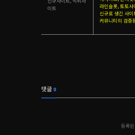
신규사이트, 먹튀사
라인슬롯, 토토사
이트
신규로 생긴 사이
커뮤니티의 검증등
댓글
0
등록된