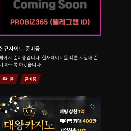
신규사이트 준비중
페이지 준비중입니다. 현재페이지를 빠른 시일내 준
비 하도록 하겠습니다.
준비중
준비중