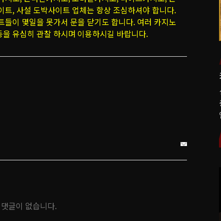
이트, 사설 도박사이트 업체는 항상 조심하셔야 합니다.
트들이 몇일을 못가서 문을 닫기도 합니다. 여러 카지노
을 유심히 관찰 하시며 이용하시길 바랍니다.
 댓글이 없습니다.