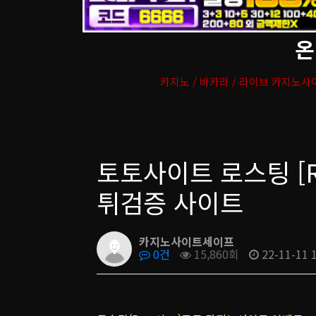
온
카지노 / 바카라 / 라이브 카지노사
토토사이트 로스팅 [Roa
튀검증 사이트
카지노사이트세이프
0건
15,860회
22-11-11 