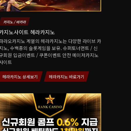
카지노 / 바카라
카지노사이트 헤라카지노
파라오카지노 계열의 헤라카지노는 다양한 라이브 카
지노, 수백종의 슬롯게임을 보유. 슈퍼토너먼트 / 신
규회원 입금이벤트 / 쿠폰이벤트 안전 메이저카지노
사이트
헤라카지노 상세보기
헤라카지노 바로가기