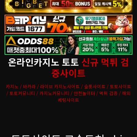
온라인카지노 토토
신규 먹튀 검
증사이트
카지노 / 바카라 / 라이브 카지노사이트 / 슬롯사이트 / 토토사이트
/ 토토커뮤니티 / 카지노커뮤니티 / 안전놀이터 / 먹튀 검증 / 해외
베팅사이트