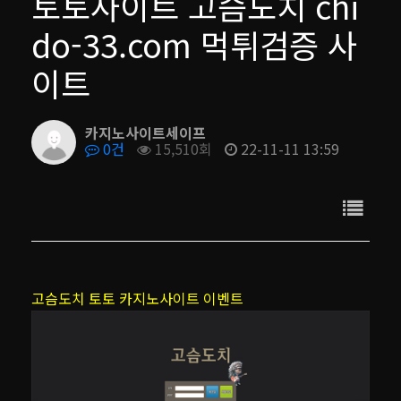
토토사이트 고슴도치 chi
do-33.com 먹튀검증 사
이트
카지노사이트세이프
0건
15,510회
22-11-11 13:59
고슴도치 토토 카지노사이트 이벤트