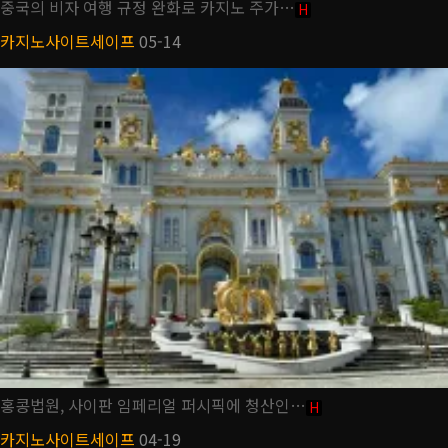
중국의 비자 여행 규정 완화로 카지노 주가…
H
카지노사이트세이프
05-14
홍콩법원, 사이판 임페리얼 퍼시픽에 청산인…
H
카지노사이트세이프
04-19