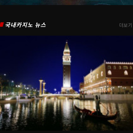
국내카지노 뉴스
더보기