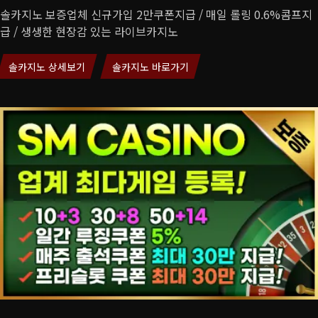
솔카지노 보증업체 신규가입 2만쿠폰지급 / 매일 롤링 0.6%콤프지
급 / 생생한 현장감 있는 라이브카지노
솔카지노 상세보기
솔카지노 바로가기