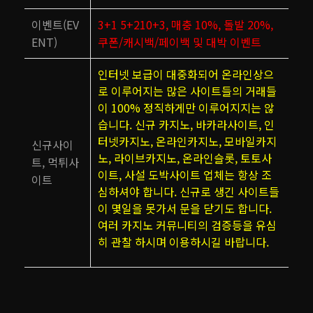
이벤트(EV
3+1 5+210+3, 매충 10%, 돌발 20%,
ENT)
쿠폰/캐시백/페이백 및 대박 이벤트
인터넷 보급이 대중화되어 온라인상으
로 이루어지는 많은 사이트들의 거래들
이 100% 정직하게만 이루어지지는 않
습니다. 신규 카지노, 바카라사이트, 인
터넷카지노, 온라인카지노, 모바일카지
신규사이
노, 라이브카지노, 온라인슬롯, 토토사
트, 먹튀사
이트, 사설 도박사이트 업체는 항상 조
이트
심하셔야 합니다. 신규로 생긴 사이트들
이 몇일을 못가서 문을 닫기도 합니다.
여러 카지노 커뮤니티의 검증등을 유심
히 관찰 하시며 이용하시길 바랍니다.