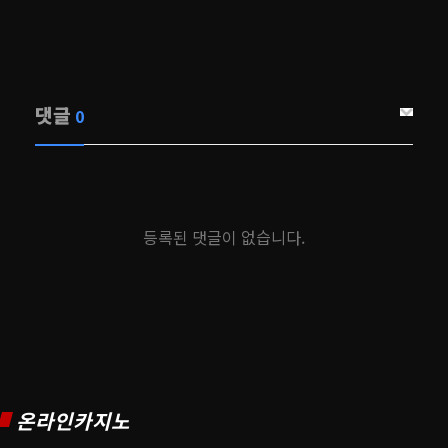
댓글
0
등록된 댓글이 없습니다.
온라인카지노