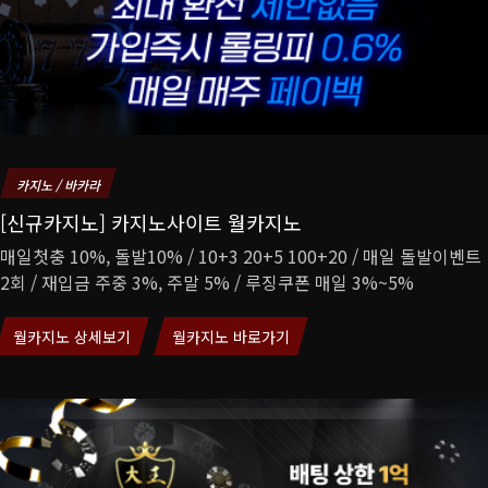
카지노 / 바카라
[신규카지노] 카지노사이트 월카지노
매일첫충 10%, 돌발10% / 10+3 20+5 100+20 / 매일 돌발이벤트
2회 / 재입금 주중 3%, 주말 5% / 루징쿠폰 매일 3%~5%
월카지노 상세보기
월카지노 바로가기