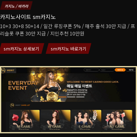
카지노 / 바카라
카지노사이트 sm카지노
10+3 30+8 50+14 / 일간 루징쿠폰 5% / 매주 출석 30만 지급 / 프
리슬롯 쿠폰 30만 지급 / 지인추천 10만원
sm카지노 상세보기
sm카지노 바로가기