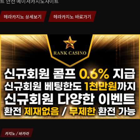
트 안전 메이저카지노사이트
헤라카지노 상세보기
헤라카지노 바로가기
카지노 / 바카라