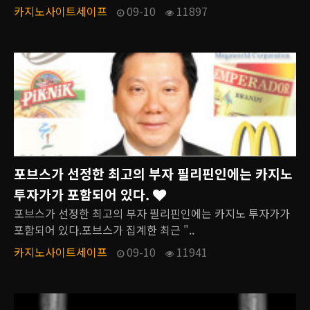
카지노사이트세이프
09-10
11897
포브스가 선정한 최고의 부자 필리핀인에는 카지노
투자가가 포함되어 있다.
포브스가 선정한 최고의 부자 필리핀인에는 카지노 투자가가
포함되어 있다.포브스가 집계한 최근 "..
카지노사이트세이프
09-10
11941