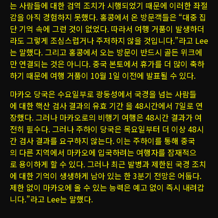
는 사람들에 대한 검역 조치가 시행되었기 때문에 이러한 좌절
감을 아직 경험하지 못했다. 홍콩에서 온 방문객들은 “대중 집
단 기억 속에 그런 것이 없었다. 따라서 여행 거품이 발생하더
라도 그렇게 조심스럽거나 주저하지 않을 것입니다.”라고 Lee
는 말했다. 그리고 홍콩에서 오는 방문이 반드시 골든 위크에
만 연결되는 것은 아니다. 중국 본토에서 휴가를 더 많이 축하
하기 때문에 여행 거품이 10월 1일 이전에 발표될 수 있다.
마카오 당국은 수요일부로 광둥성에서 국경을 넘는 사람들
에 대한 핵산 검사 결과의 유효 기간 을 48시간에서 7일로 연
장했다. 그러나 마카오로의 비행기 여행은 48시간 결과가 여
전히 필수다. 그러나 주하이 당국은 목요일부터 더 이상 48시
간 검사 결과를 요구하지 않는다. 이는 주하이를 통해 중국
의 다른 지역에서 마카오에 입국하려는 여행자를 잠재적으
로 용이하게 할 수 있다. 그러나 최근 발병과 제한된 국경 조치
에 대한 기억이 생생하게 남아 있는 한 3분기 전망은 어둡다.
제한 없이 마카오에 올 수 있는 능력은 예고 없이 즉시 내려갑
니다.”라고 Lee는 말했다.