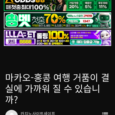
마카오-홍콩 여행 거품이 결
실에 가까워 질 수 있습니
까?
카지노사이트세이프