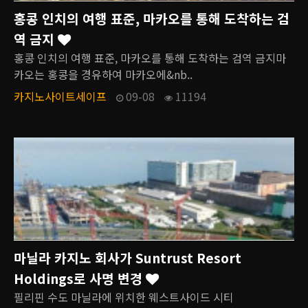
홍콩 인치의 여행 표준, 마카오를 통해 도착하는 검
역 금지
홍콩 인치의 여행 표준, 마카오를 통해 도착하는 검역 금지마
카오는 홍콩을 경유하여 마카오에&nb..
카지노사이트세이프
09-08
11194
마닐라 카지노 회사가 Suntrust Resort
Holdings로 사명 변경
필리핀 수도 마닐라에 위치한 웨스트사이드 시티