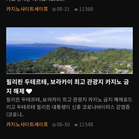
카지노사이트세이프
08-31
11568
필리핀 두테르테, 보라카이 최고 관광지 카지노 금
지 해제
필리핀 두테르테, 보라카이 최고 관광지 카지노 금지 해제로드
리고 두테르테 필리핀 대통령이 신종 코로나바이러스 감염증
(코로나..
카지노사이트세이프
08-30
11548