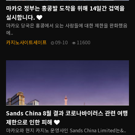
마카오 정부는 홍콩발 도착을 위해 14일간 검역을
실시합니다.
마카오 당국은 홍콩에서 오는 사람들에 대한 제한을 완화했음
에..
카지노사이트세이프
09-10
11600
Sands China 8월 결과 코로나바이러스 관련 여행
제한으로 인한 피해
마카오와 현지 카지노 운영사인 Sands China Limited는&..