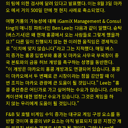
의 팀에 의한 검사에 달려 있다고 발표했다. 이는 8월 3일 마카
오 에서 거의 500일 만에 첫 현지 사례로 축소되었다.
여행 거품의 가능성에 대해 iGamiX Management & Consul
ting의 매니징 파트너인 Ben Lee는 다음과 같이 말했다. 슌탁
(버스기사)은 왜 현재 홍콩에서 오는 사람들로 그렇게 했을까
요?” 다른 일이 진행되지 않는 한 이러한 움직임은 경제적으
로 "이치에 맞지 않습니다"라고 그는 지적했다. 매일 버스
의 증가는 홍콩 입법부와 홍콩 및 마카오 사무국 부국장이 중
국 본토와의 금융 허브 개방을 촉구하는 성명을 동반한다.
"이 개방은 마카오의 홍콩 개방과도 연결되어 있습니다. 홍콩
이 마카오에서 두 번째로 큰 시장이라는 점을 감안할 때 이
번 조치는 마카오 관광에 큰 도움이 될 것입니다." Lee는 “홍
콩 중산층은 어딘가로 가고 싶어하는 수요가 많습니다. 스테이
케이션에 대한 엄청난 수요가 있습니다. 그것은 게임을 하
지 않는 우리에게 도움이 될 것입니다.”
F&B 및 호텔 비게임 수익 증가는 대규모 게임 구성 요소를 동
반할 것이며 홍콩의 VIP 요소는 아직 발표되지 않은 지점간 개
인 리무진 서비스 재개로 신호가 될 것이다. 그러나 Lee에