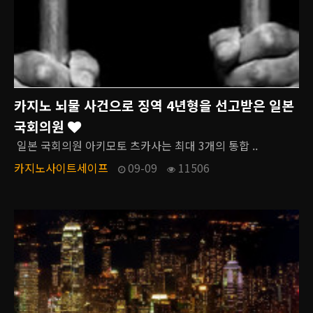
카지노 뇌물 사건으로 징역 4년형을 선고받은 일본
국회의원
일본 국회의원 아키모토 츠카사는 최대 3개의 통합 ..
카지노사이트세이프
09-09
11506