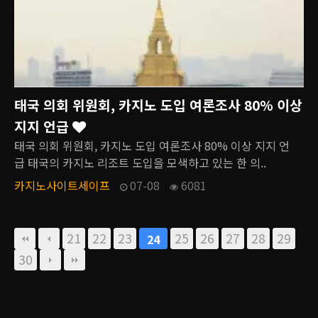
태국 의회 위원회, 카지노 도입 여론조사 80% 이상
지지 언급
태국 의회 위원회, 카지노 도입 여론조사 80% 이상 지지 언
급 태국의 카지노 리조트 도입을 모색하고 있는 한 의..
카지노사이트세이프
07-08
6081
21
22
23
25
26
27
28
29
24
30