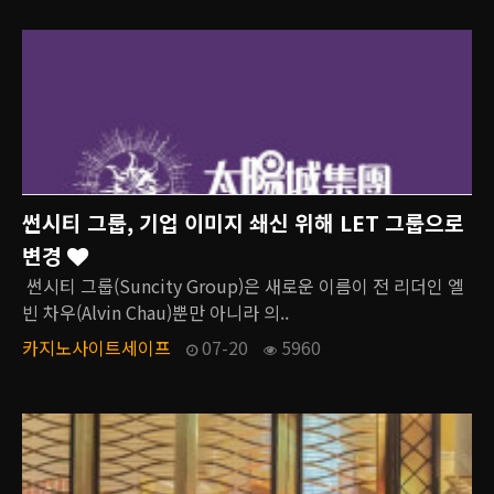
썬시티 그룹, 기업 이미지 쇄신 위해 LET 그룹으로
변경
썬시티 그룹(Suncity Group)은 새로운 이름이 전 리더인 엘
빈 차우(Alvin Chau)뿐만 아니라 의..
카지노사이트세이프
07-20
5960