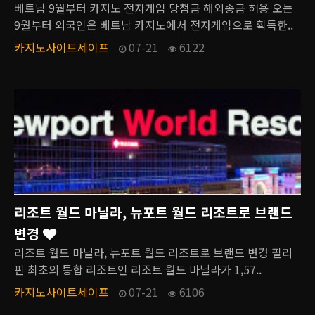
베트남 9월부터 카지노 전자게임 당첨금 해외송금 허용 오는
9월부터 외국인은 베트남 카지노에서 전자게임으로 획득한..
카지노사이트세이프
07-21
6122
리조트 월드 마닐라, 뉴포트 월드 리조트로 브랜드
변경
리조트 월드 마닐라, 뉴포트 월드 리조트로 브랜드 변경 필리
핀 최초의 통합 리조트인 리조트 월드 마닐라가 1,57..
카지노사이트세이프
07-21
6106