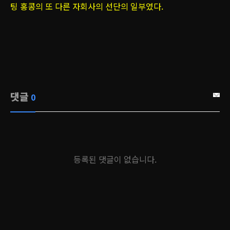
팅 홍콩의 또 다른 자회사의 선단의 일부였다.
댓글
0
등록된 댓글이 없습니다.