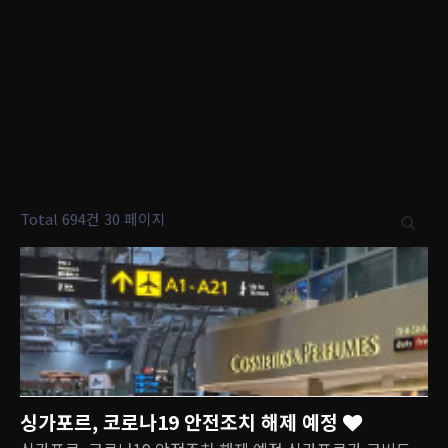
Total 694건
30 페이지
싱가포르, 코로나19 안전조치 해제 예정