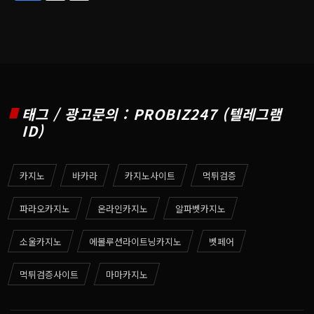
태그 / 광고문의 : PROBIZ247 (텔레그램
ID)
카지노
바카라
카지노사이트
먹튀검증
파라오카지노
온라인카지노
알파벳카지노
소울카지노
에볼루션라이트닝카지노
벳페어
먹튀검증사이트
마마카지노