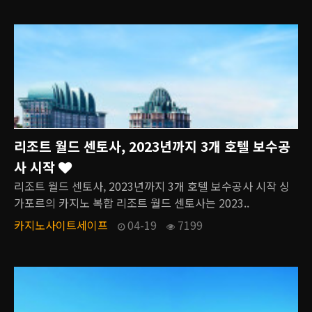
리조트 월드 센토사, 2023년까지 3개 호텔 보수공
사 시작
리조트 월드 센토사, 2023년까지 3개 호텔 보수공사 시작 싱
가포르의 카지노 복합 리조트 월드 센토사는 2023..
카지노사이트세이프
04-19
7199