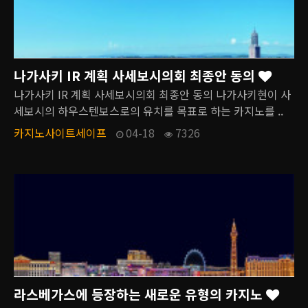
나가사키 IR 계획 사세보시의회 최종안 동의
나가사키 IR 계획 사세보시의회 최종안 동의 나가사키현이 사
세보시의 하우스텐보스로의 유치를 목표로 하는 카지노를 ..
카지노사이트세이프
04-18
7326
라스베가스에 등장하는 새로운 유형의 카지노