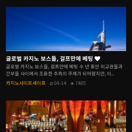
글로벌 카지노 보스들, 걸프만에 베팅
글로벌 카지노 보스들, 걸프만에 베팅 수 년 동안 외교관들과
간부들 사이에서 조용한 추측의 주제가 되어왔지만, 이..
카지노사이트세이프
04-14
7405