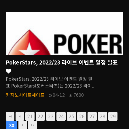
PokerStars, 2022/23 라이브 이벤트 일정 발표
PokerStars, 2022/23 라이브 이벤트 일정 발
표 PokerStars(포커스타즈)는 2022/23 라이..
카지노사이트세이프
04-12
7600
21
22
23
24
25
26
27
28
29
30