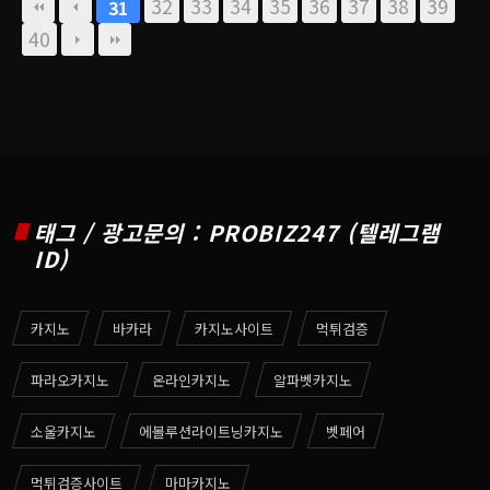
32
33
34
35
36
37
38
39
31
40
태그 / 광고문의 : PROBIZ247 (텔레그램
ID)
카지노
바카라
카지노사이트
먹튀검증
파라오카지노
온라인카지노
알파벳카지노
소울카지노
에볼루션라이트닝카지노
벳페어
먹튀검증사이트
마마카지노