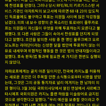
에 찬성표를 던졌다. 그러나 당시 RFE/RL의 키르기스스탄 서
비스 기관인 아자트틱의 보고서에 따르면 68 대 23의 압도적
인 득표율에도 불구하고 투표는 의원들 사이에 많은 악감정을
남겼다. 의회 내 보수 성향의 큰 목소리인 토로바이 줄푸카로
프는 의원들이 자신들이 무엇을 위해 투표하는지 모른다고 불
평했다. 또 다른 사람은 그들이 속아서 찬성표를 던지게 되었
다고 말했다. 초안을 발의한 사람 중 한 명인 울루크베크 오르
모노프는 라마단이라는 신성한 달을 법안에 투표하지 않는 이
유로 내세우며 위협적인 행동을 한 것은 법의 반대자들이라고
말했다. 후속 판독(법 통과에 필요한 세 가지)은 한번도 실행되
지 않았다.
자파로프에게는 골치 아픈 일이지만, 전국에 카지노를 허용하
는 새로운 초안은 더 주목할 만한 소식통으로부터 비판을 받았
는데, 그것은 그의 공동 통치자로 널리 여겨지는 한 남자의 의
원 형이다. 3월 30일 국회의사당에서 열린 연설에서 샤르베크
타시예프 국회의원은 카지노 플랜 하람을 이슬람어로 금지된
것으로 생각한다고 말했다. "우리 예산을 보충할 것이라고 주
장하면서, 그런 나쁜 것들을 여는 것은 잘못된 것입니다. 타시