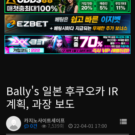
Bally's 일본 후쿠오카 IR
계획, 과장 보도
카지노사이트세이프
0건
7,539회
22-04-01 17:00