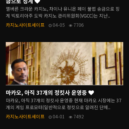
금으로 징계
멜버른 크라운 카지노, 차이나 유니온 페이 불법 송금으로 징
계 빅토리아주 도박 카지노 관리위원회(VGCC)는 지난..
카지노사이트세이프
04-05
7706
마카오, 아직 37개의 정킷사 운영중
마카오, 아직 37개의 정킷사 운영중 현재 마카오 시장에는 37
개의 게임 프로모터(일반적으로 정킷으로 알려진 단체..
카지노사이트세이프
04-01
7492