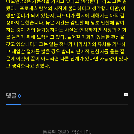
어오면, 많은 가능성을 가지고 있다고 생각한다" 라고 그는 말
했다. "프로세스 탐색의 시작에 불과하다고 생각합니다만, 이
행할 준비가 되어 있는지, 파트너가 될지에 대해서는 아직 결
정하지 못했습니다. 늦은 시간을 감안할 때 당초 입찰에 참여
하는 것이 거의 불가능하다는 사실은 인정하지만 시장과 기회
를 늘리기 위해 노력하고 있다. 들어갈 기회가 있는한 관심을
갖고 있습니다." 그는 일본 정부가 나가사키의 유치를 거부하
고 재입찰 절차를 밟을 경우 발리의 단기적 관심사를 묻는 질
문에 이것이 끝이 아니라면 다른 단계가 있다면 가능성이 있다
고 생각한다고 말했다.
댓글
0
등록된 댓글이 없습니다.