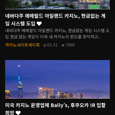
네바다주 에메랄드 아일랜드 카지노, 현금없는 게
임 시스템 도입
네바다주 에메랄드 아일랜드 카지노, 현금없는 게임 시스템 도
입 현금 없는 게임이 미국 내 카지노의 판도를 장악하고..
카지노사이트세이프
03-31
7899
미국 카지노 운영업체 Bally’s, 후쿠오카 IR 입찰
희망