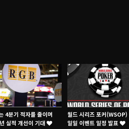
는 4분기 적자를 줄이며
월드 시리즈 포커(WSOP) 
2년 실적 개선이 기대
일일 이벤트 일정 발표