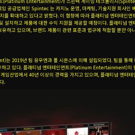
inum Entertainment)가 스핀텍 게이밍 테크놀리지(Spintec
게임 공급업체인 Spintec 는 카지노 운영, 마케팅, 기술지원 회사
지를 확대하고 있다고 밝혔다. 이 협정에 따라 플래티넘 엔터테인먼트(Pla
설치하고 제품에 대한 수익 지원을 제공할 예정이다. 플래티넘 엔터테인먼트
 보유하고 있으며, 브랜드 제품이 관련 표준과 법규에 적합할 뿐만 
ment)는 2019년 팀 응우엔과 폴 시몬스에 의해 설립되었다. 팀을 통해
고 있다. 플래티넘 엔터테인먼트(Platinum Entertainment
산업에서 40년 이상의 경력을 가지고 있으며, 플래티넘 엔터테인먼트(Pl
다.