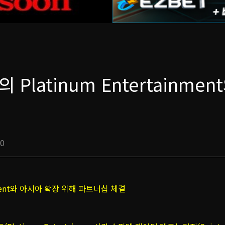
의 Platinum Entertainm
30
ainment와 아시아 확장 위해 파트너십 체결