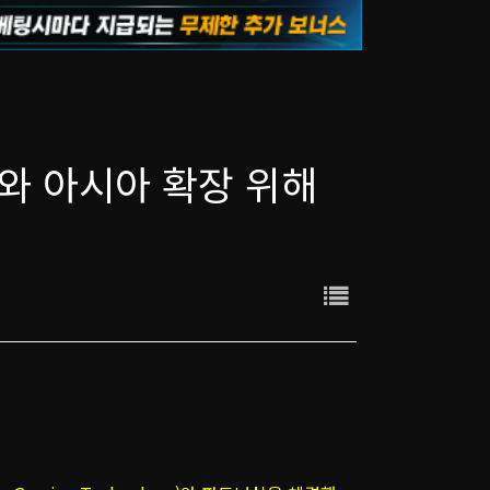
ent와 아시아 확장 위해