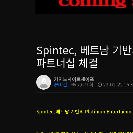
Spintec, 베트남 기반
파트너십 체결
카지노사이트세이프
0건
7,671회
22-02-22 15:
Spintec, 베트남 기반의 Platinum Entert