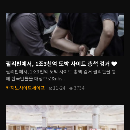
필리핀에서, 1조3천억 도박 사이트 총책 검거
필리핀에서, 1조3천억 도박 사이트 총책 검거 필리핀을 통
해 한국인들을 대상으로&nbs..
카지노사이트세이프
11-24
3734