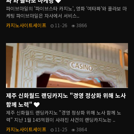
짜'와 콜라보 마케팅
파이브마일의 '파이브스타 카지노', 영화 '여타짜'와 콜라보 마
케팅 파이브마일은 자사에서 서비스..
카지노사이트세이프
11-26
3866
제주 신화월드 랜딩카지노 "경영 정상화 위해 노사
함께 노력"
제주 신화월드 랜딩카지노 "경영 정상화 위해 노사 함께 노
력" 지난 1월 145억원이 사라진 사건의 랜딩카지노는 ..
카지노사이트세이프
11-25
3864