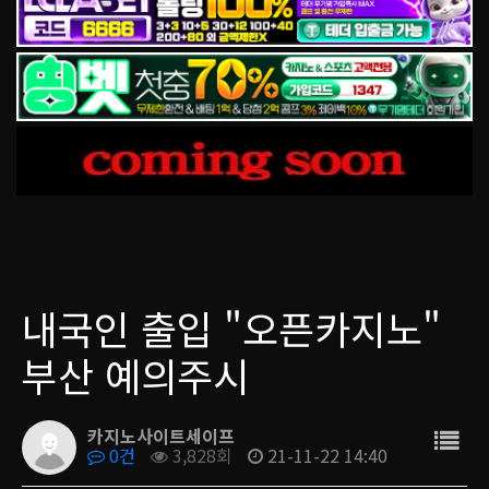
내국인 출입 "오픈카지노"
부산 예의주시
카지노사이트세이프
0건
3,828회
21-11-22 14:40