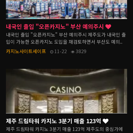
내국인 출입 "오픈카지노" 부산 예의주시
내국인 출입 "오픈카지노" 부산 예의주시 제주도가 내국인 출
입이 가능한 오픈카지노 도입을 재검토하면서 부산도 예의..
카지노사이트세이프
11-22
3829
제주 드림타워 카지노 3분기 매출 123억
제주 드림타워 카지노 3분기 매출 123억 제주도의 중심가에