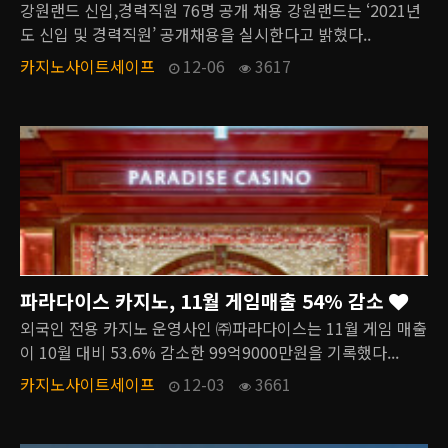
강원랜드 신입,경력직원 76명 공개 채용 강원랜드는 ‘2021년
도 신입 및 경력직원’ 공개채용을 실시한다고 밝혔다..
카지노사이트세이프
12-06
3617
파라다이스 카지노, 11월 게임매출 54% 감소
외국인 전용 카지노 운영사인 ㈜파라다이스는 11월 게임 매출
이 10월 대비 53.6% 감소한 99억9000만원을 기록했다...
카지노사이트세이프
12-03
3661