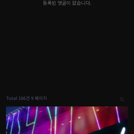
등록된 댓글이 없습니다.
Total 166건
9 페이지