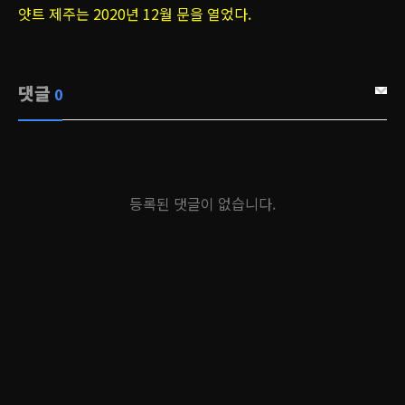
얏트 제주는 2020년 12월 문을 열었다.
댓글
0
등록된 댓글이 없습니다.