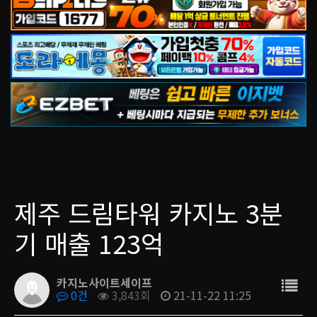
제주 드림타워 카지노 3분
기 매출 123억
카지노사이트세이프
0건
3,843회
21-11-22 11:25