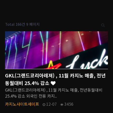
Total 166건
9 페이지
GKL(그랜드코리아레져) , 11월 카지노 매출, 전년
동월대비 25.4% 감소
GKL(그랜드코리아레져) , 11월 카지노 매출, 전년동월대비
25.4% 감소 외국인 전용 카지..
카지노사이트세이프
12-07
3456