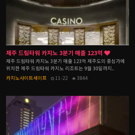
제주 드림타워 카지노 3분기 매출 123억
제주 드림타워 카지노 3분기 매출 123억 제주도의 중심가에
위치한 제주 드림타워 카지노 리조트는 9월 30일까지..
카지노사이트세이프
11-22
3844