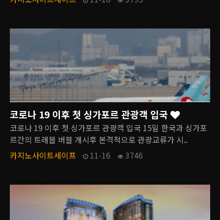
코로나 19 이후 첫 싱가포르 관광객 입국
코로나 19 이후 첫 싱가포르 관광객 입국 15일 한국과 싱가포
르간의 트래블 버블 개시후 본격적으로 관광교류가 시..
카지노사이트세이프
11-16
3746