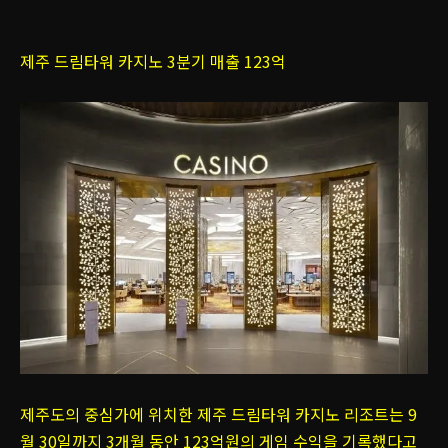
제주 드림타워 카지노 3분기 매출 123억
제주도의 중심가에 위치한 제주 드림타워 카지노 리조트는 9
월 30일까지 3개월 동안 123억원의 게임 수익을 기록했다고