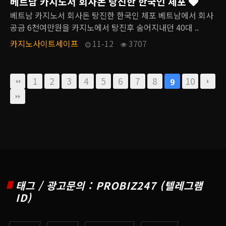
베트남 카지노서 회사돈 탕진한 한국인 체포
베트남 카지노서 회사돈 탕진한 한국인 체포 베트남에서 회사
공금 6천여만원을 카지노에서 탕진후 숨어지내던 40대 ..
카지노사이트세이프
11-12
3707
1
2
3
4
5
6
7
8
10
9
태그 / 광고문의 : PROBIZ247 (텔레그램
ID)