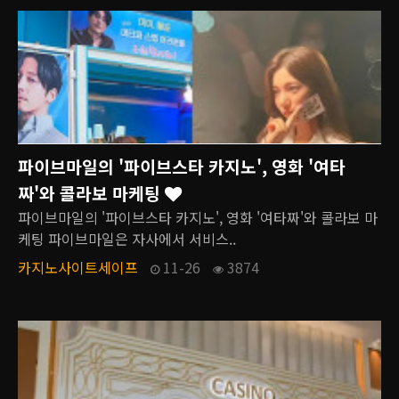
파이브마일의 '파이브스타 카지노', 영화 '여타
짜'와 콜라보 마케팅
파이브마일의 '파이브스타 카지노', 영화 '여타짜'와 콜라보 마
케팅 파이브마일은 자사에서 서비스..
카지노사이트세이프
11-26
3874