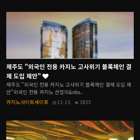
제주도 "외국인 전용 카지노 고사위기 블록체인 결
제 도입 제안"
제주도 "외국인 전용 카지노 고사위기 블록체인 결제 도입 제
안"외국인 전용 카지노 산업의&nbs..
카지노사이트세이프
11-15
3835