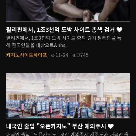
필리핀에서, 1조3천억 도박 사이트 총책 검거
필리핀에서, 1조3천억 도박 사이트 총책 검거 필리핀을 통
해 한국인들을 대상으로&nbs..
카지노사이트세이프
11-24
3745
내국인 출입 "오픈카지노" 부산 예의주시
내국인 출입 "오픈카지노" 부산 예의주시 제주도가 내국인 출