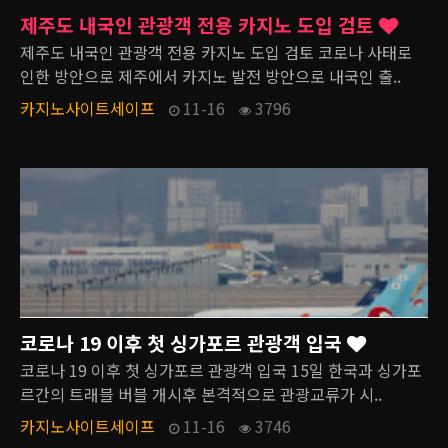
제주도 내국인 관광객 전용 카지노 도입 검토
제주도 내국인 관광객 전용 카지노 도입 검토 코로나 사태로
인한 방안으로 제주에서 카지노 발전 방안으로 내국인 출..
카지노사이트세이프
11-16
3796
코로나 19 이후 첫 싱가포르 관광객 입국
코로나 19 이후 첫 싱가포르 관광객 입국 15일 한국과 싱가포
르간의 트래블 버블 개시후 본격적으로 관광교류가 시..
카지노사이트세이프
11-16
3746