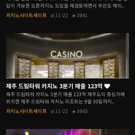
입이 가능한 오픈카지노 도입을 재검토하면서 부산도 예의..
카지노사이트세이프
11-22
3841
제주 드림타워 카지노 3분기 매출 123억
제주 드림타워 카지노 3분기 매출 123억 제주도의 중심가에
위치한 제주 드림타워 카지노 리조트는 9월 30일까지..
카지노사이트세이프
11-22
3845