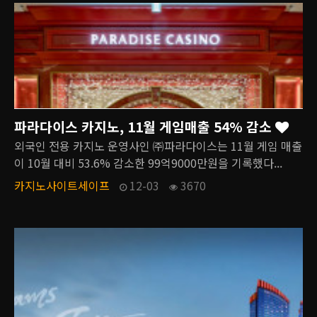
파라다이스 카지노, 11월 게임매출 54% 감소
외국인 전용 카지노 운영사인 ㈜파라다이스는 11월 게임 매출
이 10월 대비 53.6% 감소한 99억9000만원을 기록했다...
카지노사이트세이프
12-03
3670