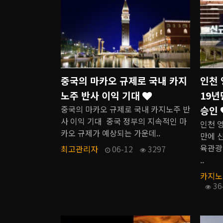
중국의 마카오 규제로 국내 카지
인천 
노주 반사 이익 기대
19년
중국의 마카오 규제로 국내 카지노주 반
승인
사 이익 기대 중국 정부의 지속적인 마
인천 
카오 규제가 예상되는 가운데..
만에 
육관광
최고관리자
06-12
3297
..
카지노
36