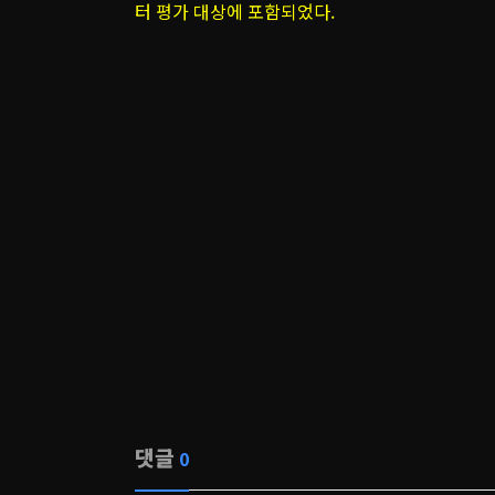
터 평가 대상에 포함되었다.
댓글
0