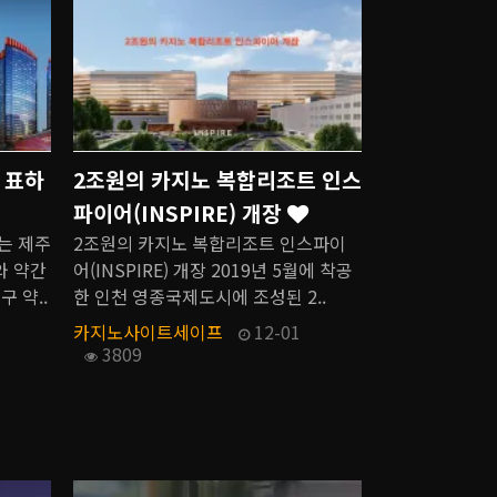
 표하
2조원의 카지노 복합리조트 인스
파이어(INSPIRE) 개장
는 제주
2조원의 카지노 복합리조트 인스파이
와 약간
어(INSPIRE) 개장 2019년 5월에 착공
 약..
한 인천 영종국제도시에 조성된 2..
카지노사이트세이프
12-01
3809