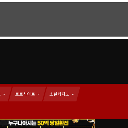
트
토토사이트
소셜카지노